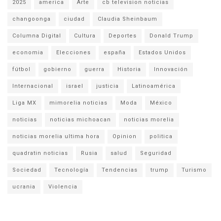
2025
america
Arte
cb television noticias
changoonga
ciudad
Claudia Sheinbaum
Columna Digital
Cultura
Deportes
Donald Trump
economia
Elecciones
españa
Estados Unidos
fútbol
gobierno
guerra
Historia
Innovación
Internacional
israel
justicia
Latinoamérica
Liga MX
mimorelia noticias
Moda
México
noticias
noticias michoacan
noticias morelia
noticias morelia ultima hora
Opinion
politica
quadratin noticias
Rusia
salud
Seguridad
Sociedad
Tecnología
Tendencias
trump
Turismo
ucrania
Violencia