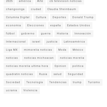
2025
america
Arte
cb television noticias
changoonga
ciudad
Claudia Sheinbaum
Columna Digital
Cultura
Deportes
Donald Trump
economia
Elecciones
españa
Estados Unidos
fútbol
gobierno
guerra
Historia
Innovación
Internacional
israel
justicia
Latinoamérica
Liga MX
mimorelia noticias
Moda
México
noticias
noticias michoacan
noticias morelia
noticias morelia ultima hora
Opinion
politica
quadratin noticias
Rusia
salud
Seguridad
Sociedad
Tecnología
Tendencias
trump
Turismo
ucrania
Violencia