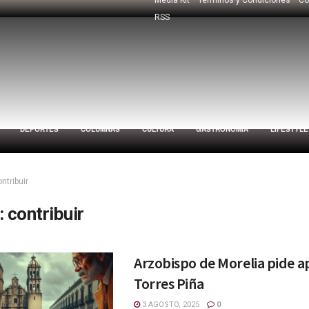
RSS
DEPORTES
COLUMNAS
CULTURA
GASTRONOMÍA
LIFESTYLE
ntribuir
:
contribuir
Arzobispo de Morelia pide a
Torres Piña
3 AGOSTO, 2025
0