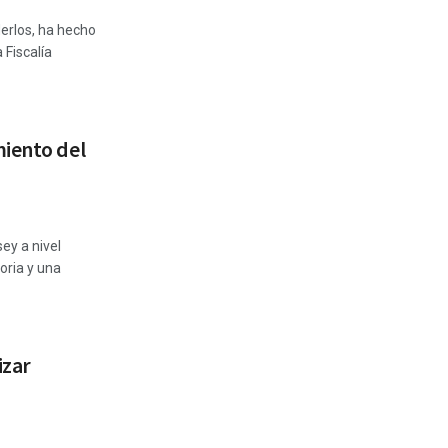
Merlos, ha hecho
 Fiscalía
miento del
ey a nivel
oria y una
izar