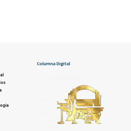
Columna Digital
al
ios
a
ogía