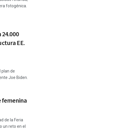
era fotogénica.
n 24.000
uctura EE.
 plan de
ente Joe Biden.
ve femenina
ad de la Feria
 un reto en el