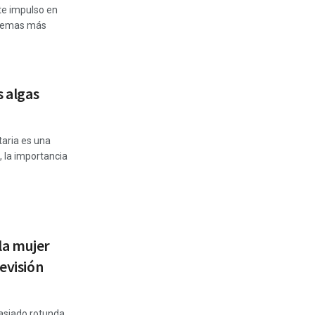
te impulso en
oblemas más
s algas
aria es una
 la importancia
 la mujer
evisión
asiado rotunda,