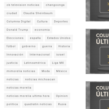
cb television noticias
changoonga
ciudad
Claudia Sheinbaum
Columna Digital
Cultura
Deportes
Donald Trump
economia
Elecciones
españa
Estados Unidos
fútbol
gobierno
guerra
Historia
Innovación
Internacional
israel
justicia
Latinoamérica
Liga MX
mimorelia noticias
Moda
México
noticias
noticias michoacan
noticias morelia
noticias morelia ultima hora
Opinion
politica
quadratin noticias
Rusia