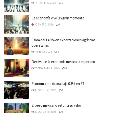
14 FEBRERO, 2026
0
La economía vive un gran momento
30 ENERO, 2026
0
Caída del 14.8% en exportaciones agrícolas
queretanas
4 ENERO, 2026
0
Declive de la economía mexicana esperado
21 NOVIEMBRE, 2025
0
Economía mexicana baja 0.3% en 3T
30 OCTUBRE, 2025
0
El peso mexicano retoma su valor
22 OCTUBRE, 2025
0