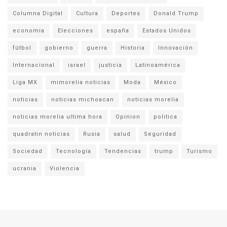
Columna Digital
Cultura
Deportes
Donald Trump
economia
Elecciones
españa
Estados Unidos
fútbol
gobierno
guerra
Historia
Innovación
Internacional
israel
justicia
Latinoamérica
Liga MX
mimorelia noticias
Moda
México
noticias
noticias michoacan
noticias morelia
noticias morelia ultima hora
Opinion
politica
quadratin noticias
Rusia
salud
Seguridad
Sociedad
Tecnología
Tendencias
trump
Turismo
ucrania
Violencia