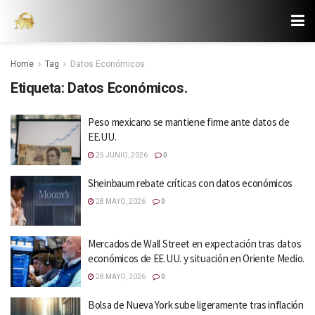
Home
Tag
Datos Económicos.
Etiqueta:
Datos Económicos.
Peso mexicano se mantiene firme ante datos de
EE.UU.
25 JUNIO, 2026
0
Sheinbaum rebate críticas con datos económicos
28 MAYO, 2026
0
Mercados de Wall Street en expectación tras datos
económicos de EE.UU. y situación en Oriente Medio.
28 MAYO, 2026
0
Bolsa de Nueva York sube ligeramente tras inflación