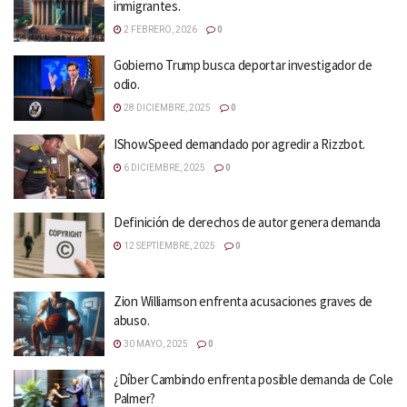
inmigrantes.
2 FEBRERO, 2026
0
Gobierno Trump busca deportar investigador de
odio.
28 DICIEMBRE, 2025
0
IShowSpeed demandado por agredir a Rizzbot.
6 DICIEMBRE, 2025
0
Definición de derechos de autor genera demanda
12 SEPTIEMBRE, 2025
0
Zion Williamson enfrenta acusaciones graves de
abuso.
30 MAYO, 2025
0
¿Díber Cambindo enfrenta posible demanda de Cole
Palmer?