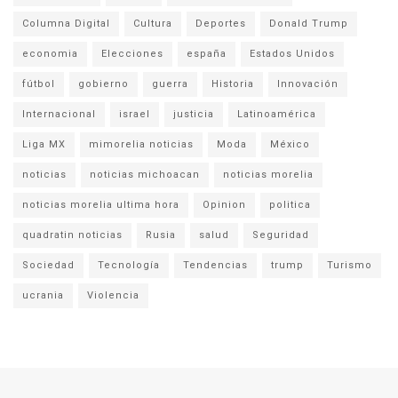
Columna Digital
Cultura
Deportes
Donald Trump
economia
Elecciones
españa
Estados Unidos
fútbol
gobierno
guerra
Historia
Innovación
Internacional
israel
justicia
Latinoamérica
Liga MX
mimorelia noticias
Moda
México
noticias
noticias michoacan
noticias morelia
noticias morelia ultima hora
Opinion
politica
quadratin noticias
Rusia
salud
Seguridad
Sociedad
Tecnología
Tendencias
trump
Turismo
ucrania
Violencia