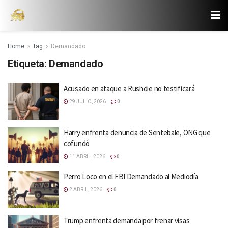
Home
Tag
Demandado
Etiqueta:
Demandado
Acusado en ataque a Rushdie no testificará
29 JULIO, 2026
0
Harry enfrenta denuncia de Sentebale, ONG que
cofundó
11 ABRIL, 2026
0
Perro Loco en el FBI Demandado al Mediodía
2 ABRIL, 2026
0
Trump enfrenta demanda por frenar visas