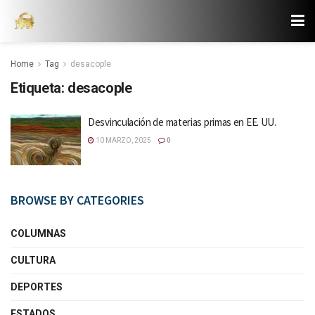
Home
Tag
desacople
Etiqueta:
desacople
Desvinculación de materias primas en EE. UU.
10 MARZO, 2025
0
BROWSE BY CATEGORIES
COLUMNAS
CULTURA
DEPORTES
ESTADOS