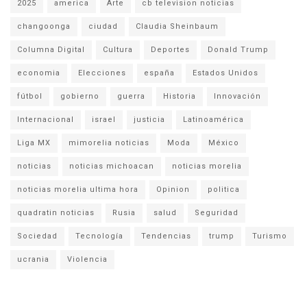
2025
america
Arte
cb television noticias
changoonga
ciudad
Claudia Sheinbaum
Columna Digital
Cultura
Deportes
Donald Trump
economia
Elecciones
españa
Estados Unidos
fútbol
gobierno
guerra
Historia
Innovación
Internacional
israel
justicia
Latinoamérica
Liga MX
mimorelia noticias
Moda
México
noticias
noticias michoacan
noticias morelia
noticias morelia ultima hora
Opinion
politica
quadratin noticias
Rusia
salud
Seguridad
Sociedad
Tecnología
Tendencias
trump
Turismo
ucrania
Violencia