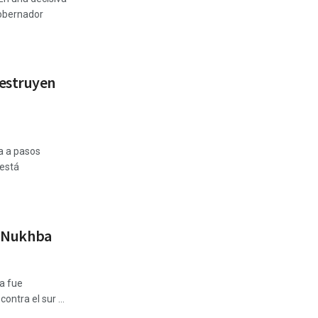
gobernador
estruyen
a a pasos
 está
de Nukhba
za fue
ntra el sur ...