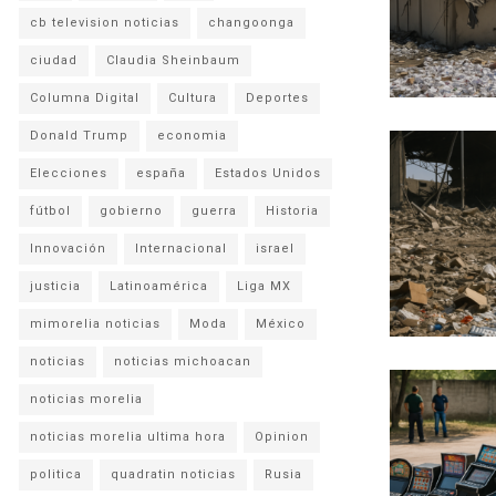
cb television noticias
changoonga
ciudad
Claudia Sheinbaum
Columna Digital
Cultura
Deportes
Donald Trump
economia
Elecciones
españa
Estados Unidos
fútbol
gobierno
guerra
Historia
Innovación
Internacional
israel
justicia
Latinoamérica
Liga MX
mimorelia noticias
Moda
México
noticias
noticias michoacan
noticias morelia
noticias morelia ultima hora
Opinion
politica
quadratin noticias
Rusia