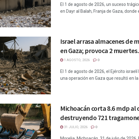
El 1 de agosto de 2026, un suceso trágic
en Dayr al Balah, Franja de Gaza, donde el
Israel arrasa almacenes de 
en Gaza; provoca 2 muertes.
1 AGOSTO, 2026
0
El 1 de agosto de 2026, el Ejército israelí
una operación en Gaza que resultó en la .
Michoacán corta 8.6 mdp al
destruyendo 721 tragamone
31 JULIO, 2026
0
Morelia, Michoacán, 31 de julio de 2026.