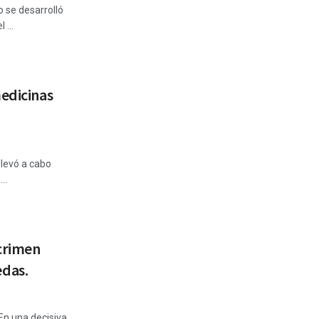
o se desarrolló
 ...
medicinas
 llevó a cabo
..
 crimen
das.
 En una decisiva