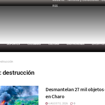
RSS
DEPORTES
COLUMNAS
CULTURA
GASTRONOMÍA
LIFESTYLE
estrucción
:
destrucción
Desmantelan 27 mil objetos 
en Charo
6 AGOSTO, 2026
0