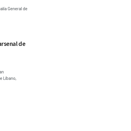
scalía General de
arsenal de
han
de Líbano,