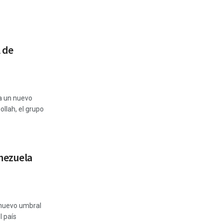
l de
ca un nuevo
ollah, el grupo
nezuela
 nuevo umbral
l país