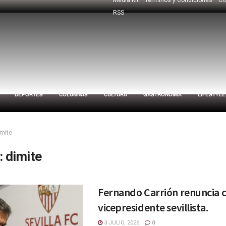
RSS
DEPORTES
COLUMNAS
CULTURA
GASTRONOMÍA
LIFESTYLE
imite
:
dimite
Fernando Carrión renuncia
vicepresidente sevillista.
3 JULIO, 2026
0