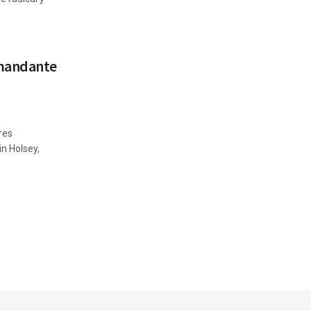
omandante
res
n Holsey,