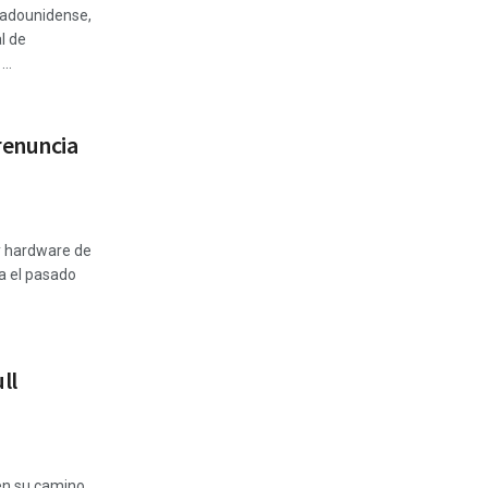
stadounidense,
l de
..
renuncia
.
 y hardware de
a el pasado
ll
 en su camino