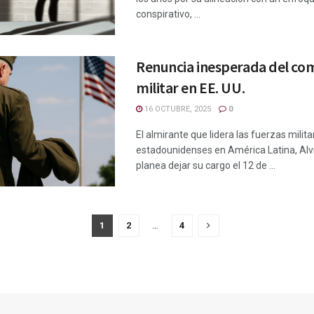
conspirativo, ...
Renuncia inesperada del c
militar en EE. UU.
16 OCTUBRE, 2025
0
El almirante que lidera las fuerzas milita
estadounidenses en América Latina, Alvi
planea dejar su cargo el 12 de ...
1
2
…
4