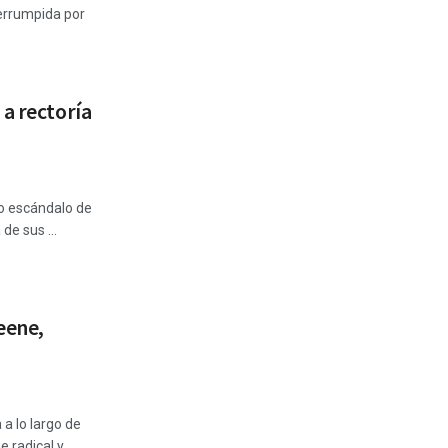
errumpida por
 a rectoría
o escándalo de
de sus ...
eene,
a lo largo de
e radical y