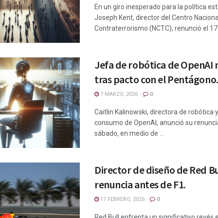
En un giro inesperado para la política e
Joseph Kent, director del Centro Naciona
Contraterrorismo (NCTC), renunció el 17 .
Jefa de robótica de OpenAI 
tras pacto con el Pentágono
7 MARZO, 2026
0
Caitlin Kalinowski, directora de robótica
consumo de OpenAI, anunció su renunci
sábado, en medio de ...
Director de diseño de Red Bu
renuncia antes de F1.
17 FEBRERO, 2026
0
Red Bull enfrenta un significativo revés