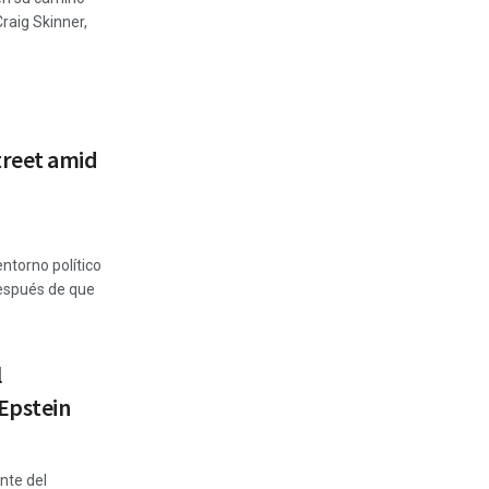
raig Skinner,
treet amid
entorno político
después de que
l
 Epstein
nte del