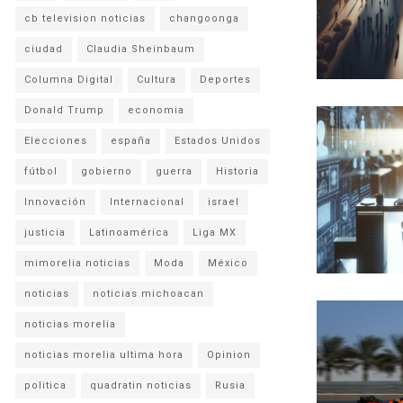
cb television noticias
changoonga
ciudad
Claudia Sheinbaum
Columna Digital
Cultura
Deportes
Donald Trump
economia
Elecciones
españa
Estados Unidos
fútbol
gobierno
guerra
Historia
Innovación
Internacional
israel
justicia
Latinoamérica
Liga MX
mimorelia noticias
Moda
México
noticias
noticias michoacan
noticias morelia
noticias morelia ultima hora
Opinion
politica
quadratin noticias
Rusia