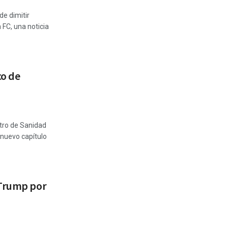
de dimitir
 FC, una noticia
co de
stro de Sanidad
 nuevo capítulo
 Trump por