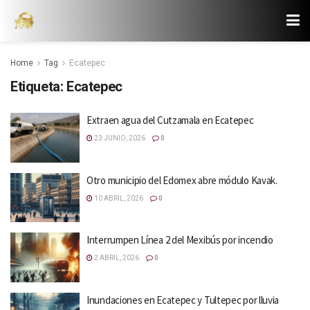
Home
Tag
Ecatepec
Etiqueta:
Ecatepec
Extraen agua del Cutzamala en Ecatepec
23 JUNIO, 2026
0
Otro municipio del Edomex abre módulo Kavak.
10 ABRIL, 2026
0
Interrumpen Línea 2 del Mexibús por incendio
2 ABRIL, 2026
0
Inundaciones en Ecatepec y Tultepec por lluvia