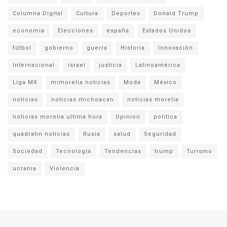
Columna Digital
Cultura
Deportes
Donald Trump
economia
Elecciones
españa
Estados Unidos
fútbol
gobierno
guerra
Historia
Innovación
Internacional
israel
justicia
Latinoamérica
Liga MX
mimorelia noticias
Moda
México
noticias
noticias michoacan
noticias morelia
noticias morelia ultima hora
Opinion
politica
quadratin noticias
Rusia
salud
Seguridad
Sociedad
Tecnología
Tendencias
trump
Turismo
ucrania
Violencia