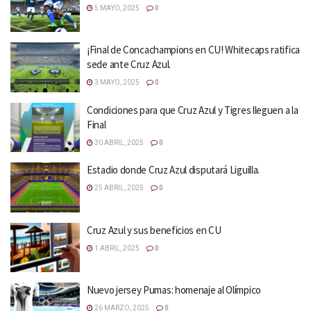
5 MAYO, 2025
0
¡Final de Concachampions en CU! Whitecaps ratifica
sede ante Cruz Azul.
3 MAYO, 2025
0
Condiciones para que Cruz Azul y Tigres lleguen a la
Final
30 ABRIL, 2025
0
Estadio donde Cruz Azul disputará Liguilla.
25 ABRIL, 2025
0
Cruz Azul y sus beneficios en CU
1 ABRIL, 2025
0
Nuevo jersey Pumas: homenaje al Olímpico
26 MARZO, 2025
0