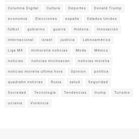
Columna Digital
Cultura
Deportes
Donald Trump
economia
Elecciones
españa
Estados Unidos
fútbol
gobierno
guerra
Historia
Innovación
Internacional
israel
justicia
Latinoamérica
Liga MX
mimorelia noticias
Moda
México
noticias
noticias michoacan
noticias morelia
noticias morelia ultima hora
Opinion
politica
quadratin noticias
Rusia
salud
Seguridad
Sociedad
Tecnología
Tendencias
trump
Turismo
ucrania
Violencia