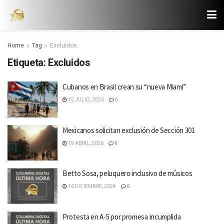
Home
Tag
Excluidos
Etiqueta:
Excluidos
Cubanos en Brasil crean su “nueva Miami”
15 JULIO, 2026
0
Mexicanos solicitan exclusión de Sección 301
19 ABRIL, 2026
0
Betto Sosa, peluquero inclusivo de músicos
16 DICIEMBRE, 2024
0
Protesta en A-5 por promesa incumplida