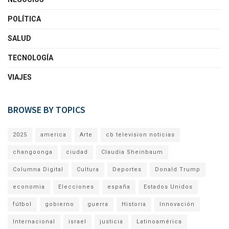
POLÍTICA
SALUD
TECNOLOGÍA
VIAJES
BROWSE BY TOPICS
2025
america
Arte
cb television noticias
changoonga
ciudad
Claudia Sheinbaum
Columna Digital
Cultura
Deportes
Donald Trump
economia
Elecciones
españa
Estados Unidos
fútbol
gobierno
guerra
Historia
Innovación
Internacional
israel
justicia
Latinoamérica