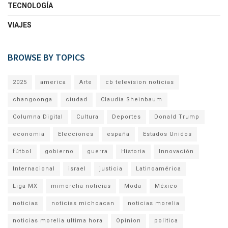
TECNOLOGÍA
VIAJES
BROWSE BY TOPICS
2025
america
Arte
cb television noticias
changoonga
ciudad
Claudia Sheinbaum
Columna Digital
Cultura
Deportes
Donald Trump
economia
Elecciones
españa
Estados Unidos
fútbol
gobierno
guerra
Historia
Innovación
Internacional
israel
justicia
Latinoamérica
Liga MX
mimorelia noticias
Moda
México
noticias
noticias michoacan
noticias morelia
noticias morelia ultima hora
Opinion
politica