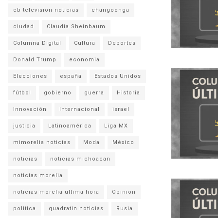
cb television noticias
changoonga
ciudad
Claudia Sheinbaum
Columna Digital
Cultura
Deportes
Donald Trump
economia
Elecciones
españa
Estados Unidos
fútbol
gobierno
guerra
Historia
Innovación
Internacional
israel
justicia
Latinoamérica
Liga MX
mimorelia noticias
Moda
México
noticias
noticias michoacan
noticias morelia
noticias morelia ultima hora
Opinion
politica
quadratin noticias
Rusia