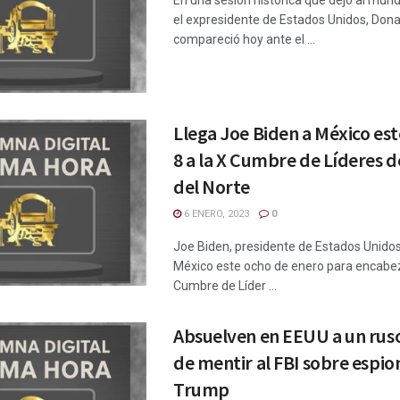
En una sesión histórica que dejó al mund
el expresidente de Estados Unidos, Don
compareció hoy ante el ...
Llega Joe Biden a México es
8 a la X Cumbre de Líderes 
del Norte
6 ENERO, 2023
0
Joe Biden, presidente de Estados Unidos
México este ocho de enero para encabez
Cumbre de Líder ...
Absuelven en EEUU a un rus
de mentir al FBI sobre espio
Trump