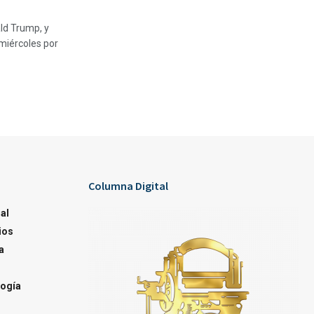
ld Trump, y
miércoles por
Columna Digital
al
ios
a
ogía