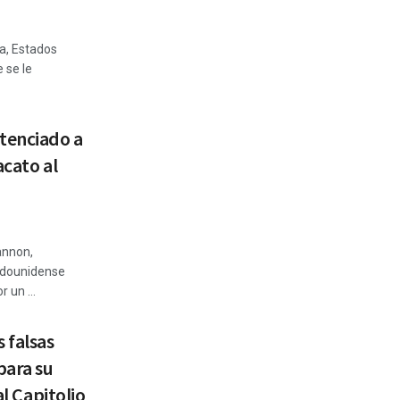
ia, Estados
 se le
tenciado a
acato al
annon,
tadounidense
 un ...
 falsas
para su
al Capitolio