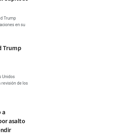
ald Trump
saciones en su
ld Trump
s Unidos
 revisión de los
 a
or asalto
endir