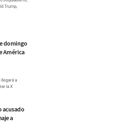
o boquiabierto,
ald Trump,
te domingo
de América
 llegará a
ar la X
o acusado
naje a