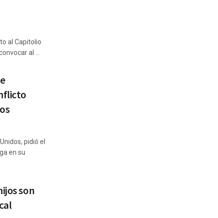
to al Capitolio
onvocar al ...
te
flicto
os
nidos, pidió el
ga en su
ijos son
cal