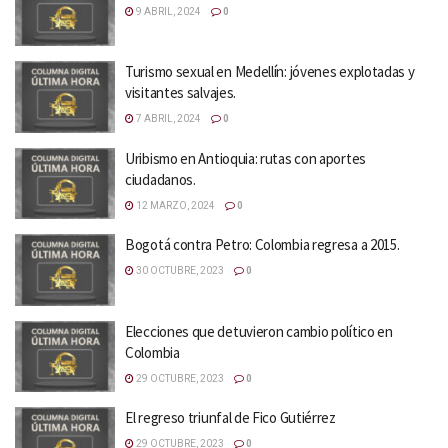
9 ABRIL, 2024
0
Turismo sexual en Medellín: jóvenes explotadas y
visitantes salvajes.
7 ABRIL, 2024
0
Uribismo en Antioquia: rutas con aportes
ciudadanos.
12 MARZO, 2024
0
Bogotá contra Petro: Colombia regresa a 2015.
30 OCTUBRE, 2023
0
Elecciones que detuvieron cambio político en
Colombia
29 OCTUBRE, 2023
0
El regreso triunfal de Fico Gutiérrez
29 OCTUBRE, 2023
0