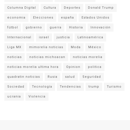
Columna Digital
Cultura
Deportes
Donald Trump
economia
Elecciones
españa
Estados Unidos
fútbol
gobierno
guerra
Historia
Innovación
Internacional
israel
justicia
Latinoamérica
Liga MX
mimorelia noticias
Moda
México
noticias
noticias michoacan
noticias morelia
noticias morelia ultima hora
Opinion
politica
quadratin noticias
Rusia
salud
Seguridad
Sociedad
Tecnología
Tendencias
trump
Turismo
ucrania
Violencia