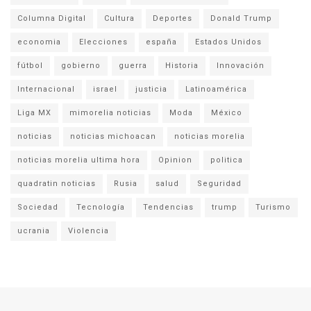
Columna Digital
Cultura
Deportes
Donald Trump
economia
Elecciones
españa
Estados Unidos
fútbol
gobierno
guerra
Historia
Innovación
Internacional
israel
justicia
Latinoamérica
Liga MX
mimorelia noticias
Moda
México
noticias
noticias michoacan
noticias morelia
noticias morelia ultima hora
Opinion
politica
quadratin noticias
Rusia
salud
Seguridad
Sociedad
Tecnología
Tendencias
trump
Turismo
ucrania
Violencia