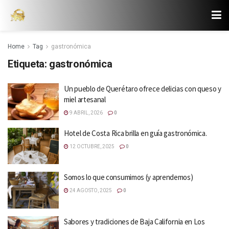
Home
Tag
gastronómica
Etiqueta:
gastronómica
Un pueblo de Querétaro ofrece delicias con queso y
miel artesanal
9 ABRIL, 2026
0
Hotel de Costa Rica brilla en guía gastronómica.
12 OCTUBRE, 2025
0
Somos lo que consumimos (y aprendemos)
24 AGOSTO, 2025
0
Sabores y tradiciones de Baja California en Los