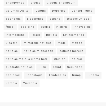
changoonga
ciudad
Claudia Sheinbaum
Columna Digital
Cultura
Deportes
Donald Trump
economia
Elecciones
españa
Estados Unidos
fútbol
gobierno
guerra
Historia
Innovación
Internacional
israel
justicia
Latinoamérica
Liga MX
mimorelia noticias
Moda
México
noticias
noticias michoacan
noticias morelia
noticias morelia ultima hora
Opinion
politica
quadratin noticias
Rusia
salud
Seguridad
Sociedad
Tecnología
Tendencias
trump
Turismo
ucrania
Violencia