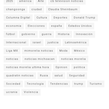
2025
america
Arte
cb television noticias
changoonga
ciudad
Claudia Sheinbaum
Columna Digital
Cultura
Deportes
Donald Trump
economia
Elecciones
españa
Estados Unidos
fútbol
gobierno
guerra
Historia
Innovación
Internacional
israel
justicia
Latinoamérica
Liga MX
mimorelia noticias
Moda
México
noticias
noticias michoacan
noticias morelia
noticias morelia ultima hora
Opinion
politica
quadratin noticias
Rusia
salud
Seguridad
Sociedad
Tecnología
Tendencias
trump
Turismo
ucrania
Violencia