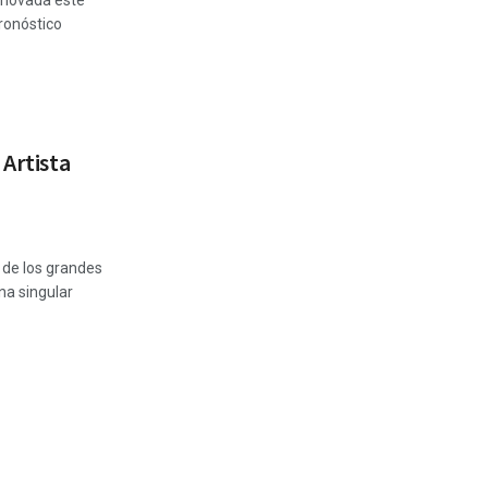
renovada este
ronóstico
 Artista
 de los grandes
na singular