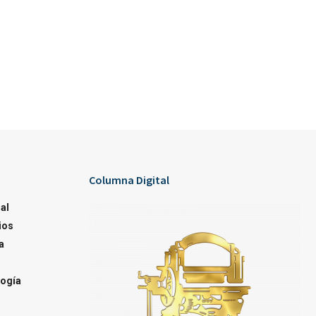
Columna Digital
al
ios
a
ogía