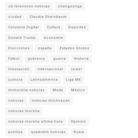
cb television noticias
changoonga
ciudad
Claudia Sheinbaum
Columna Digital
Cultura
Deportes
Donald Trump
economia
Elecciones
españa
Estados Unidos
fútbol
gobierno
guerra
Historia
Innovación
Internacional
israel
justicia
Latinoamérica
Liga MX
mimorelia noticias
Moda
México
noticias
noticias michoacan
noticias morelia
noticias morelia ultima hora
Opinion
politica
quadratin noticias
Rusia