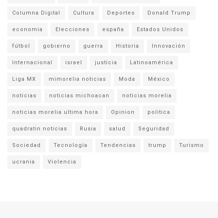
Columna Digital
Cultura
Deportes
Donald Trump
economia
Elecciones
españa
Estados Unidos
fútbol
gobierno
guerra
Historia
Innovación
Internacional
israel
justicia
Latinoamérica
Liga MX
mimorelia noticias
Moda
México
noticias
noticias michoacan
noticias morelia
noticias morelia ultima hora
Opinion
politica
quadratin noticias
Rusia
salud
Seguridad
Sociedad
Tecnología
Tendencias
trump
Turismo
ucrania
Violencia