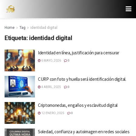
Home
Tag
identidad digital
Etiqueta:
identidad digital
Identidad en línea, justificación para censurar
6 MAYO, 2026
0
CURP con foto y huella será identificación digital.
4 ABRIL, 2025
0
Criptomonedas, engaños y esclavitud digital
12 ENERO, 2025
0
Soledad, confianza y autoimagen en redes sociales