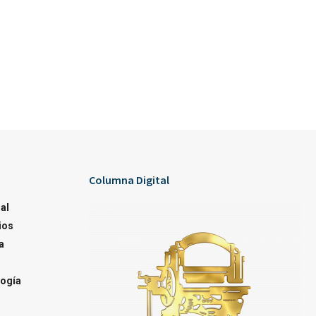
Columna Digital
al
ios
a
ogía