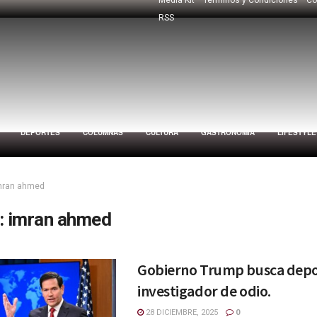
RSS
DEPORTES
COLUMNAS
CULTURA
GASTRONOMÍA
LIFESTYLE
mran ahmed
:
imran ahmed
Gobierno Trump busca depo
investigador de odio.
28 DICIEMBRE, 2025
0