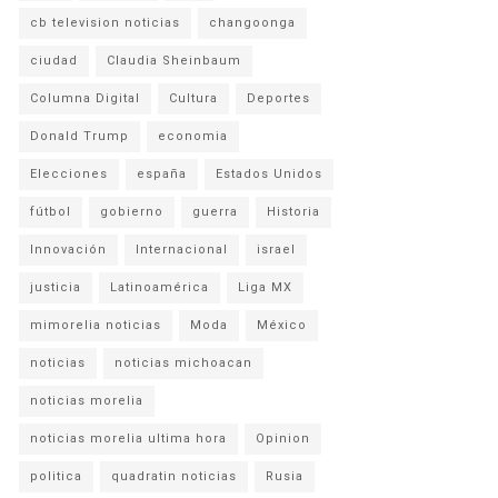
cb television noticias
changoonga
ciudad
Claudia Sheinbaum
Columna Digital
Cultura
Deportes
Donald Trump
economia
Elecciones
españa
Estados Unidos
fútbol
gobierno
guerra
Historia
Innovación
Internacional
israel
justicia
Latinoamérica
Liga MX
mimorelia noticias
Moda
México
noticias
noticias michoacan
noticias morelia
noticias morelia ultima hora
Opinion
politica
quadratin noticias
Rusia