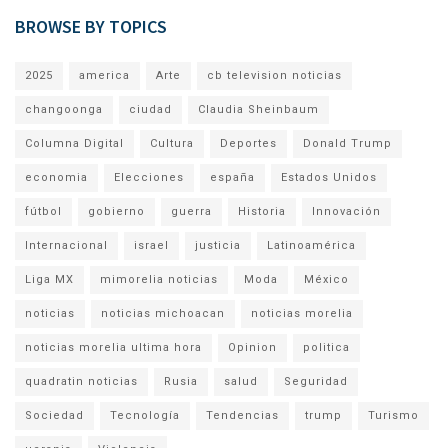
BROWSE BY TOPICS
2025
america
Arte
cb television noticias
changoonga
ciudad
Claudia Sheinbaum
Columna Digital
Cultura
Deportes
Donald Trump
economia
Elecciones
españa
Estados Unidos
fútbol
gobierno
guerra
Historia
Innovación
Internacional
israel
justicia
Latinoamérica
Liga MX
mimorelia noticias
Moda
México
noticias
noticias michoacan
noticias morelia
noticias morelia ultima hora
Opinion
politica
quadratin noticias
Rusia
salud
Seguridad
Sociedad
Tecnología
Tendencias
trump
Turismo