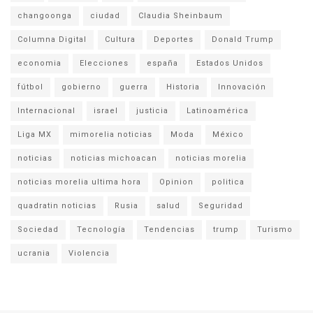
changoonga
ciudad
Claudia Sheinbaum
Columna Digital
Cultura
Deportes
Donald Trump
economia
Elecciones
españa
Estados Unidos
fútbol
gobierno
guerra
Historia
Innovación
Internacional
israel
justicia
Latinoamérica
Liga MX
mimorelia noticias
Moda
México
noticias
noticias michoacan
noticias morelia
noticias morelia ultima hora
Opinion
politica
quadratin noticias
Rusia
salud
Seguridad
Sociedad
Tecnología
Tendencias
trump
Turismo
ucrania
Violencia