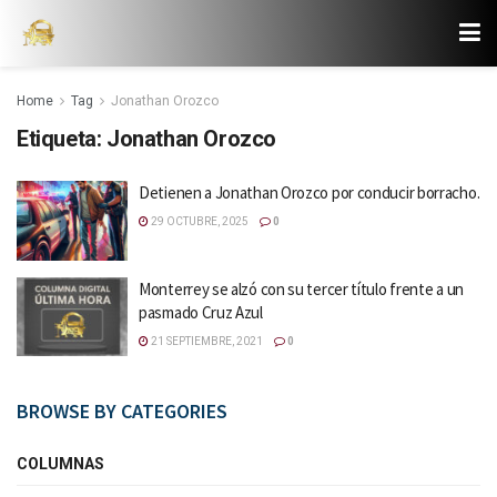
Home
Tag
Jonathan Orozco
Etiqueta:
Jonathan Orozco
Detienen a Jonathan Orozco por conducir borracho.
29 OCTUBRE, 2025
0
Monterrey se alzó con su tercer título frente a un
pasmado Cruz Azul
21 SEPTIEMBRE, 2021
0
BROWSE BY CATEGORIES
COLUMNAS