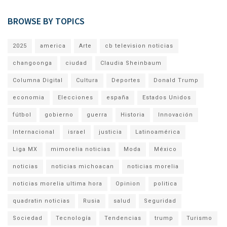
BROWSE BY TOPICS
2025
america
Arte
cb television noticias
changoonga
ciudad
Claudia Sheinbaum
Columna Digital
Cultura
Deportes
Donald Trump
economia
Elecciones
españa
Estados Unidos
fútbol
gobierno
guerra
Historia
Innovación
Internacional
israel
justicia
Latinoamérica
Liga MX
mimorelia noticias
Moda
México
noticias
noticias michoacan
noticias morelia
noticias morelia ultima hora
Opinion
politica
quadratin noticias
Rusia
salud
Seguridad
Sociedad
Tecnología
Tendencias
trump
Turismo