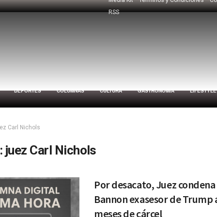
RSS
DEPORTES
COLUMNAS
CULTURA
GASTRONOMÍA
LIFESTYLE
uez Carl Nichols
:
juez Carl Nichols
Por desacato, Juez condena 
Bannon exasesor de Trump 
meses de cárcel