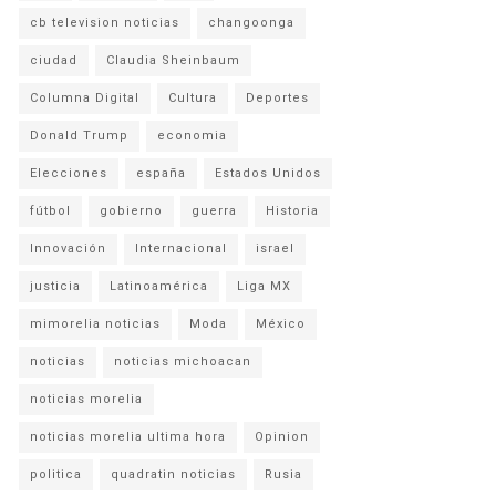
cb television noticias
changoonga
ciudad
Claudia Sheinbaum
Columna Digital
Cultura
Deportes
Donald Trump
economia
Elecciones
españa
Estados Unidos
fútbol
gobierno
guerra
Historia
Innovación
Internacional
israel
justicia
Latinoamérica
Liga MX
mimorelia noticias
Moda
México
noticias
noticias michoacan
noticias morelia
noticias morelia ultima hora
Opinion
politica
quadratin noticias
Rusia