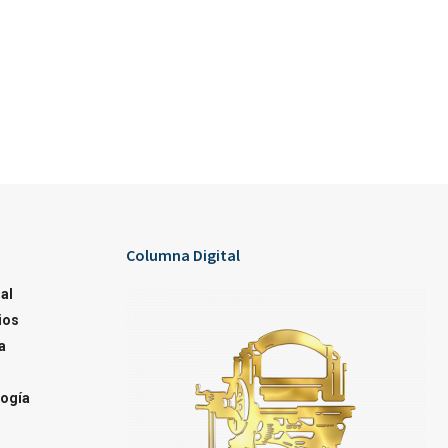
Columna Digital
al
ios
a
ogía