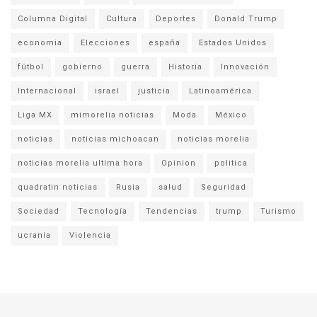
Columna Digital
Cultura
Deportes
Donald Trump
economia
Elecciones
españa
Estados Unidos
fútbol
gobierno
guerra
Historia
Innovación
Internacional
israel
justicia
Latinoamérica
Liga MX
mimorelia noticias
Moda
México
noticias
noticias michoacan
noticias morelia
noticias morelia ultima hora
Opinion
politica
quadratin noticias
Rusia
salud
Seguridad
Sociedad
Tecnología
Tendencias
trump
Turismo
ucrania
Violencia