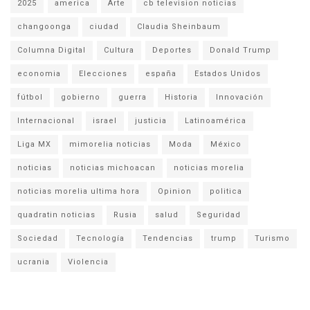
2025
america
Arte
cb television noticias
changoonga
ciudad
Claudia Sheinbaum
Columna Digital
Cultura
Deportes
Donald Trump
economia
Elecciones
españa
Estados Unidos
fútbol
gobierno
guerra
Historia
Innovación
Internacional
israel
justicia
Latinoamérica
Liga MX
mimorelia noticias
Moda
México
noticias
noticias michoacan
noticias morelia
noticias morelia ultima hora
Opinion
politica
quadratin noticias
Rusia
salud
Seguridad
Sociedad
Tecnología
Tendencias
trump
Turismo
ucrania
Violencia