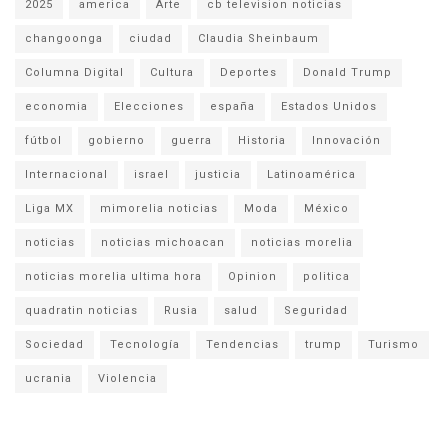
2025
america
Arte
cb television noticias
changoonga
ciudad
Claudia Sheinbaum
Columna Digital
Cultura
Deportes
Donald Trump
economia
Elecciones
españa
Estados Unidos
fútbol
gobierno
guerra
Historia
Innovación
Internacional
israel
justicia
Latinoamérica
Liga MX
mimorelia noticias
Moda
México
noticias
noticias michoacan
noticias morelia
noticias morelia ultima hora
Opinion
politica
quadratin noticias
Rusia
salud
Seguridad
Sociedad
Tecnología
Tendencias
trump
Turismo
ucrania
Violencia