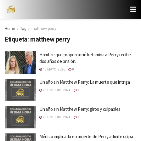
Home
Tag
matthew perry
Etiqueta:
matthew perry
Hombre que proporcionó ketamina a Perry recibe
dos años de prisión.
13 MAYO, 2026
0
Un año sin Matthew Perry: La muerte que intriga
28 OCTUBRE, 2024
0
Un año sin Matthew Perry: giros y culpables.
28 OCTUBRE, 2024
0
Médico implicado en muerte de Perry admite culpa