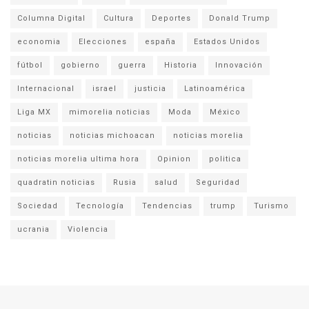
Columna Digital
Cultura
Deportes
Donald Trump
economia
Elecciones
españa
Estados Unidos
fútbol
gobierno
guerra
Historia
Innovación
Internacional
israel
justicia
Latinoamérica
Liga MX
mimorelia noticias
Moda
México
noticias
noticias michoacan
noticias morelia
noticias morelia ultima hora
Opinion
politica
quadratin noticias
Rusia
salud
Seguridad
Sociedad
Tecnología
Tendencias
trump
Turismo
ucrania
Violencia