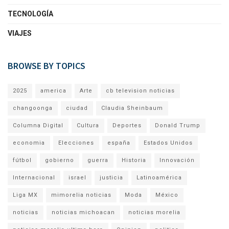
TECNOLOGÍA
VIAJES
BROWSE BY TOPICS
2025
america
Arte
cb television noticias
changoonga
ciudad
Claudia Sheinbaum
Columna Digital
Cultura
Deportes
Donald Trump
economia
Elecciones
españa
Estados Unidos
fútbol
gobierno
guerra
Historia
Innovación
Internacional
israel
justicia
Latinoamérica
Liga MX
mimorelia noticias
Moda
México
noticias
noticias michoacan
noticias morelia