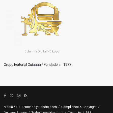
Columna Digital HD Logo
Grupo Editorial Guíaaaa / Fundado en 1988.
Media Kit
Terminos y Condiciones
Compliance & Copyright
Quienes Somos
Trabaja con Nosotros
Contacto
RSS