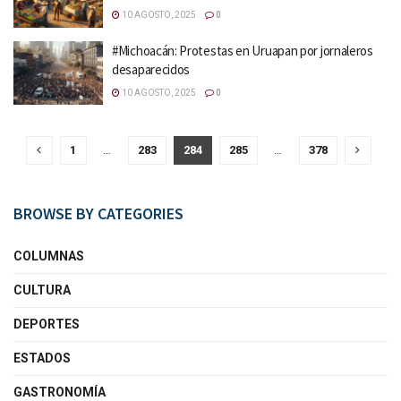
10 AGOSTO, 2025
0
#Michoacán: Protestas en Uruapan por jornaleros
desaparecidos
10 AGOSTO, 2025
0
1
…
283
284
285
…
378
BROWSE BY CATEGORIES
COLUMNAS
CULTURA
DEPORTES
ESTADOS
GASTRONOMÍA