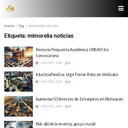
Home
Tag
mimorelia noticias
Etiqueta:
mimorelia noticias
Revisa la Propuesta Académica UMSNH 3ra
Convocatoria
11 AGOSTO, 2025
0
#JusticiaParaEva: Urge Frenar Robo de Vehículos
11 AGOSTO, 2025
0
Aumentan 53 Arrestos de Extranjeros en Michoacán
11 AGOSTO, 2025
0
Más allá de la reventa, apoyo crucial