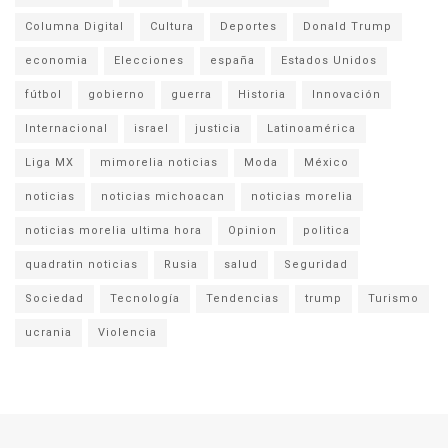
Columna Digital
Cultura
Deportes
Donald Trump
economia
Elecciones
españa
Estados Unidos
fútbol
gobierno
guerra
Historia
Innovación
Internacional
israel
justicia
Latinoamérica
Liga MX
mimorelia noticias
Moda
México
noticias
noticias michoacan
noticias morelia
noticias morelia ultima hora
Opinion
politica
quadratin noticias
Rusia
salud
Seguridad
Sociedad
Tecnología
Tendencias
trump
Turismo
ucrania
Violencia