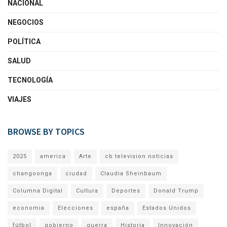
NACIONAL
NEGOCIOS
POLÍTICA
SALUD
TECNOLOGÍA
VIAJES
BROWSE BY TOPICS
2025
america
Arte
cb television noticias
changoonga
ciudad
Claudia Sheinbaum
Columna Digital
Cultura
Deportes
Donald Trump
economia
Elecciones
españa
Estados Unidos
fútbol
gobierno
guerra
Historia
Innovación