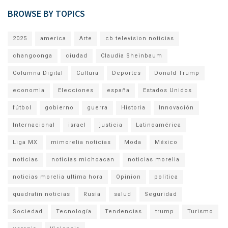
BROWSE BY TOPICS
2025
america
Arte
cb television noticias
changoonga
ciudad
Claudia Sheinbaum
Columna Digital
Cultura
Deportes
Donald Trump
economia
Elecciones
españa
Estados Unidos
fútbol
gobierno
guerra
Historia
Innovación
Internacional
israel
justicia
Latinoamérica
Liga MX
mimorelia noticias
Moda
México
noticias
noticias michoacan
noticias morelia
noticias morelia ultima hora
Opinion
politica
quadratin noticias
Rusia
salud
Seguridad
Sociedad
Tecnología
Tendencias
trump
Turismo