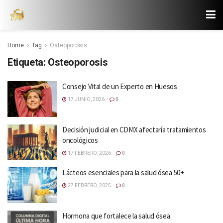
Home
Tag
Osteoporosis
Etiqueta:
Osteoporosis
Consejo Vital de un Experto en Huesos
17 JUNIO, 2026
0
Decisión judicial en CDMX afectaría tratamientos
oncológicos
17 FEBRERO, 2026
0
Lácteos esenciales para la salud ósea 50+
27 FEBRERO, 2025
0
Hormona que fortalece la salud ósea