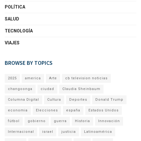
POLÍTICA
SALUD
TECNOLOGÍA
VIAJES
BROWSE BY TOPICS
2025
america
Arte
cb television noticias
changoonga
ciudad
Claudia Sheinbaum
Columna Digital
Cultura
Deportes
Donald Trump
economia
Elecciones
españa
Estados Unidos
fútbol
gobierno
guerra
Historia
Innovación
Internacional
israel
justicia
Latinoamérica