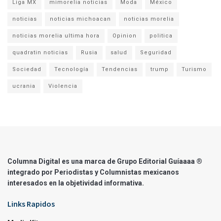
Liga MX
mimorelia noticias
Moda
México
noticias
noticias michoacan
noticias morelia
noticias morelia ultima hora
Opinion
politica
quadratin noticias
Rusia
salud
Seguridad
Sociedad
Tecnología
Tendencias
trump
Turismo
ucrania
Violencia
Columna Digital es una marca de Grupo Editorial Guíaaaa ®
integrado por Periodistas y Columnistas mexicanos
interesados en la objetividad informativa.
Links Rapidos