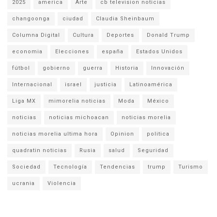
2025
america
Arte
cb television noticias
changoonga
ciudad
Claudia Sheinbaum
Columna Digital
Cultura
Deportes
Donald Trump
economia
Elecciones
españa
Estados Unidos
fútbol
gobierno
guerra
Historia
Innovación
Internacional
israel
justicia
Latinoamérica
Liga MX
mimorelia noticias
Moda
México
noticias
noticias michoacan
noticias morelia
noticias morelia ultima hora
Opinion
politica
quadratin noticias
Rusia
salud
Seguridad
Sociedad
Tecnología
Tendencias
trump
Turismo
ucrania
Violencia