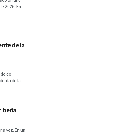
ado un giro
e 2026. En ...
nte de la
odo de
identa de la
aribeña
na vez. En un