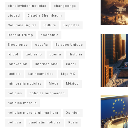
cb television noticias
changoonga
ciudad
Claudia Sheinbaum
Columna Digital
Cultura
Deportes
Donald Trump
economia
Elecciones
españa
Estados Unidos
fútbol
gobierno
guerra
Historia
Innovación
Internacional
israel
justicia
Latinoamérica
Liga MX
mimorelia noticias
Moda
México
noticias
noticias michoacan
noticias morelia
noticias morelia ultima hora
Opinion
politica
quadratin noticias
Rusia