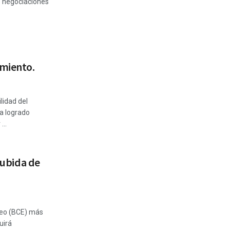
e negociaciones
miento.
lidad del
a logrado
...
 subida de
peo (BCE) más
uirá