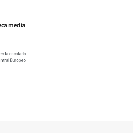
eca media
en la escalada
entral Europeo