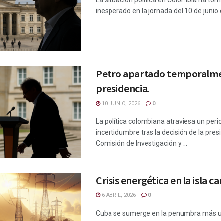
La situación política en Colombia ha tom
inesperado en la jornada del 10 de junio d
Petro apartado temporalme
presidencia.
10 JUNIO, 2026
0
La política colombiana atraviesa un peri
incertidumbre tras la decisión de la pres
Comisión de Investigación y ...
Crisis energética en la isla c
6 ABRIL, 2026
0
Cuba se sumerge en la penumbra más u