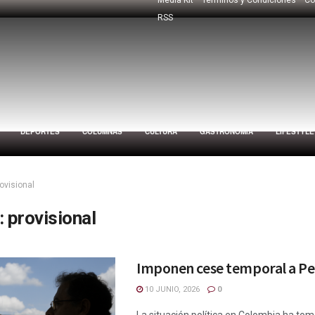
RSS
DEPORTES
COLUMNAS
CULTURA
GASTRONOMÍA
LIFESTYLE
ovisional
:
provisional
Imponen cese temporal a Pe
10 JUNIO, 2026
0