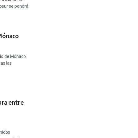
osur se pondrá
 Mónaco
mio de Mónaco
as las
ura entre
Unidos