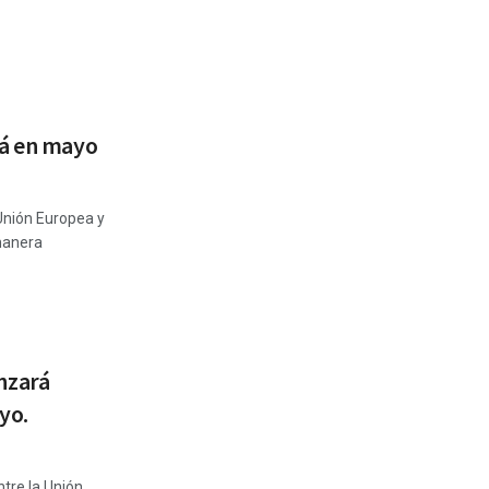
rá en mayo
Unión Europea y
manera
nzará
yo.
tre la Unión