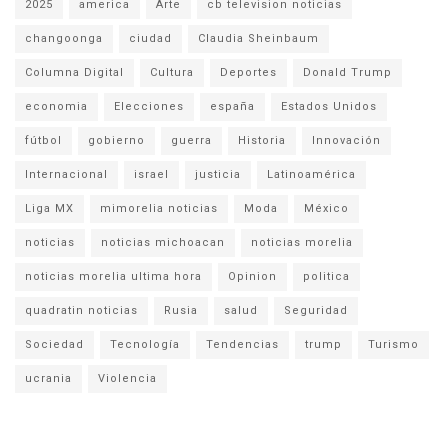
2025
america
Arte
cb television noticias
changoonga
ciudad
Claudia Sheinbaum
Columna Digital
Cultura
Deportes
Donald Trump
economia
Elecciones
españa
Estados Unidos
fútbol
gobierno
guerra
Historia
Innovación
Internacional
israel
justicia
Latinoamérica
Liga MX
mimorelia noticias
Moda
México
noticias
noticias michoacan
noticias morelia
noticias morelia ultima hora
Opinion
politica
quadratin noticias
Rusia
salud
Seguridad
Sociedad
Tecnología
Tendencias
trump
Turismo
ucrania
Violencia