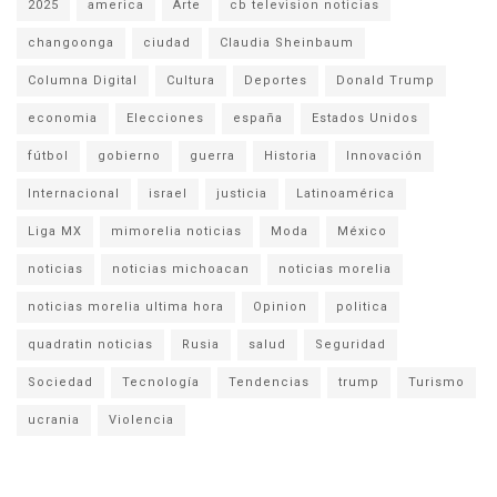
2025
america
Arte
cb television noticias
changoonga
ciudad
Claudia Sheinbaum
Columna Digital
Cultura
Deportes
Donald Trump
economia
Elecciones
españa
Estados Unidos
fútbol
gobierno
guerra
Historia
Innovación
Internacional
israel
justicia
Latinoamérica
Liga MX
mimorelia noticias
Moda
México
noticias
noticias michoacan
noticias morelia
noticias morelia ultima hora
Opinion
politica
quadratin noticias
Rusia
salud
Seguridad
Sociedad
Tecnología
Tendencias
trump
Turismo
ucrania
Violencia