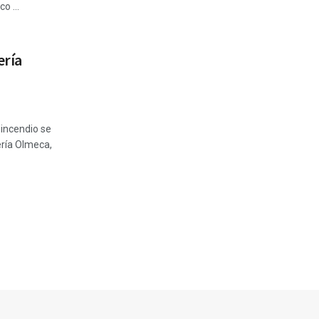
o ...
ería
incendio se
ería Olmeca,