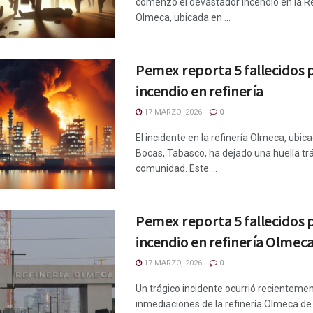
comenzó el devastador incendio en la Re
Olmeca, ubicada en ...
Pemex reporta 5 fallecidos 
incendio en refinería
17 MARZO, 2026
0
El incidente en la refinería Olmeca, ubic
Bocas, Tabasco, ha dejado una huella trá
comunidad. Este ...
Pemex reporta 5 fallecidos 
incendio en refinería Olmec
17 MARZO, 2026
0
Un trágico incidente ocurrió recientemen
inmediaciones de la refinería Olmeca de