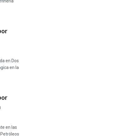
finería
por
ada en Dos
gica en la
por
a
te en las
 Petróleos