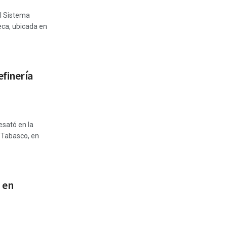
el Sistema
eca, ubicada en
finería
esató en la
 Tabasco, en
 en