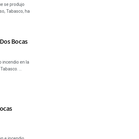
e se produjo
íso, Tabasco, ha
 Dos Bocas
o incendio en la
Tabasco. ...
Bocas
n e incendio