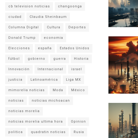
cb television noticias
changoonga
ciudad
Claudia Sheinbaum
Columna Digital
Cultura
Deportes
Donald Trump
economia
Elecciones
españa
Estados Unidos
fútbol
gobierno
guerra
Historia
Innovación
Internacional
israel
justicia
Latinoamérica
Liga MX
mimorelia noticias
Moda
México
noticias
noticias michoacan
noticias morelia
noticias morelia ultima hora
Opinion
politica
quadratin noticias
Rusia