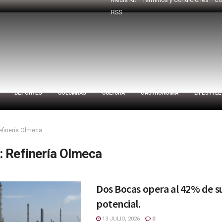
RSS
DEPORTES
COLUMNAS
CULTURA
GASTRONOMÍA
LIFESTYLE
efinería Olmeca
:
Refinería Olmeca
Dos Bocas opera al 42% de s
potencial.
13 JULIO, 2026
0