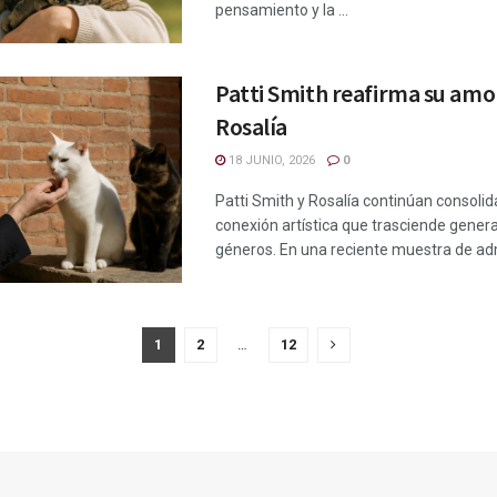
pensamiento y la ...
Patti Smith reafirma su amo
Rosalía
18 JUNIO, 2026
0
Patti Smith y Rosalía continúan consoli
conexión artística que trasciende gener
géneros. En una reciente muestra de admi
1
2
…
12