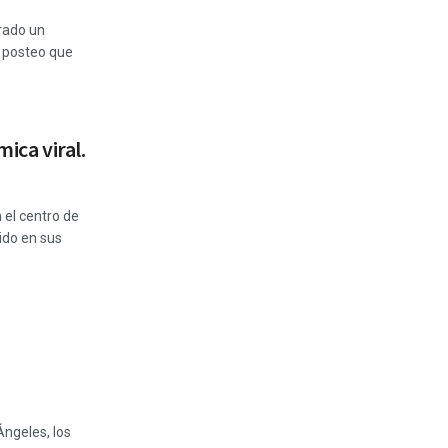
rado un
n posteo que
mica viral.
 el centro de
ido en sus
Ángeles, los