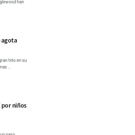
Inglewood han
e agota
gran hito en su
as ...
 por niños
 un paso