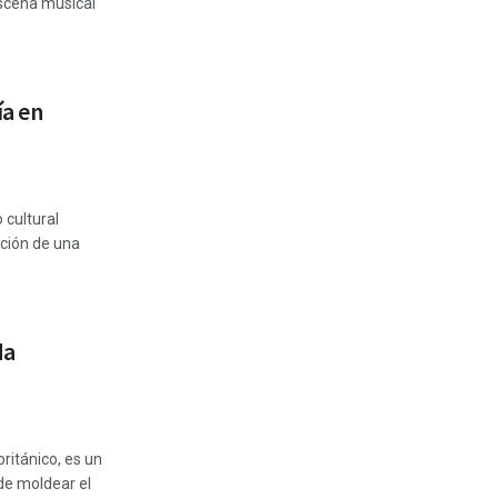
escena musical
ía en
 cultural
ación de una
da
ritánico, es un
de moldear el