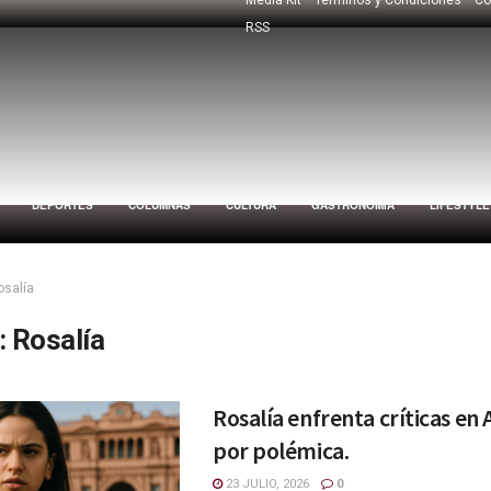
RSS
DEPORTES
COLUMNAS
CULTURA
GASTRONOMÍA
LIFESTYLE
osalía
:
Rosalía
Rosalía enfrenta críticas en
por polémica.
23 JULIO, 2026
0