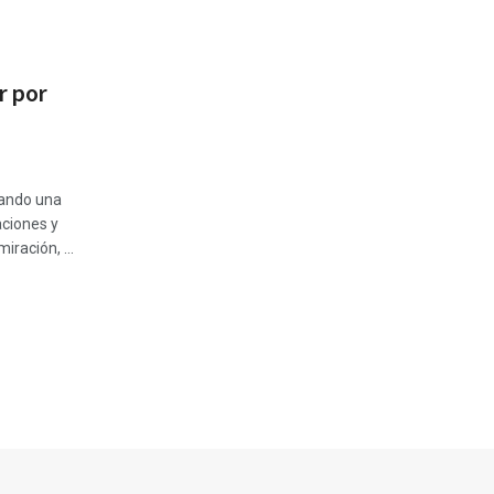
r por
dando una
aciones y
ración, ...