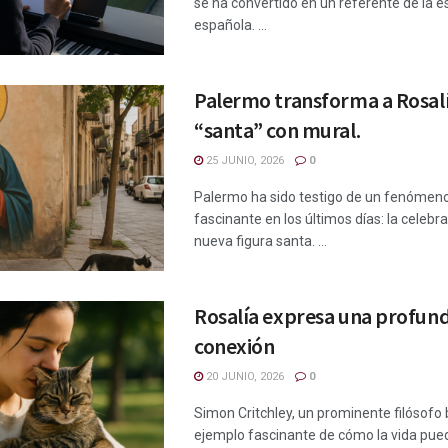
se ha convertido en un referente de la 
española. ...
Palermo transforma a Rosal
“santa” con mural.
25 JUNIO, 2026
0
Palermo ha sido testigo de un fenómeno
fascinante en los últimos días: la celebr
nueva figura santa. ...
Rosalía expresa una profun
conexión
20 JUNIO, 2026
0
Simon Critchley, un prominente filósofo b
ejemplo fascinante de cómo la vida pue