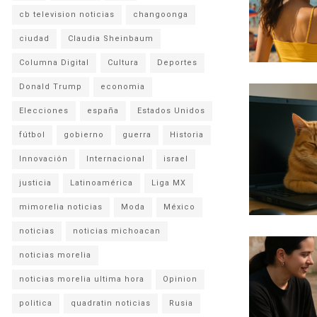
cb television noticias
changoonga
ciudad
Claudia Sheinbaum
Columna Digital
Cultura
Deportes
Donald Trump
economia
Elecciones
españa
Estados Unidos
fútbol
gobierno
guerra
Historia
Innovación
Internacional
israel
justicia
Latinoamérica
Liga MX
mimorelia noticias
Moda
México
noticias
noticias michoacan
noticias morelia
noticias morelia ultima hora
Opinion
politica
quadratin noticias
Rusia