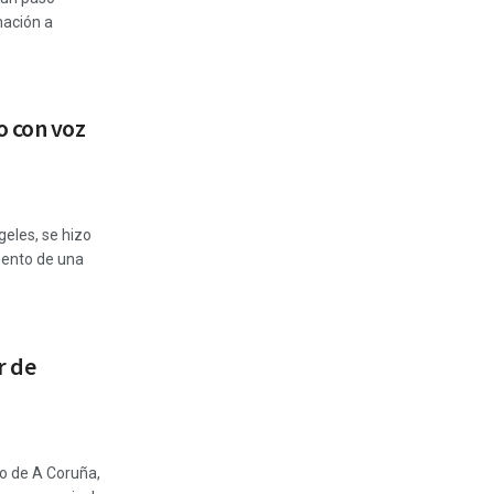
nación a
o con voz
geles, se hizo
mento de una
r de
io de A Coruña,