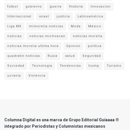
fútbol
gobierno
guerra
Historia
Innovación
Internacional
israel
justicia
Latinoamérica
Liga MX
mimorelia noticias
Moda
México
noticias
noticias michoacan
noticias morelia
noticias morelia ultima hora
Opinion
politica
quadratin noticias
Rusia
salud
Seguridad
Sociedad
Tecnología
Tendencias
trump
Turismo
ucrania
Violencia
Columna Digital es una marca de Grupo Editorial Guíaaaa ®
integrado por Periodistas y Columnistas mexicanos