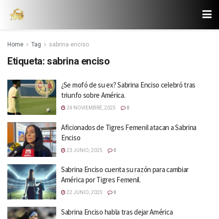
Home
Tag
sabrina enciso
Etiqueta:
sabrina enciso
¿Se mofó de su ex? Sabrina Enciso celebró tras
triunfo sobre América.
24 NOVIEMBRE, 2025
0
Aficionados de Tigres Femenil atacan a Sabrina
Enciso
23 JUNIO, 2025
0
Sabrina Enciso cuenta su razón para cambiar
América por Tigres Femenil.
22 JUNIO, 2025
0
Sabrina Enciso habla tras dejar América