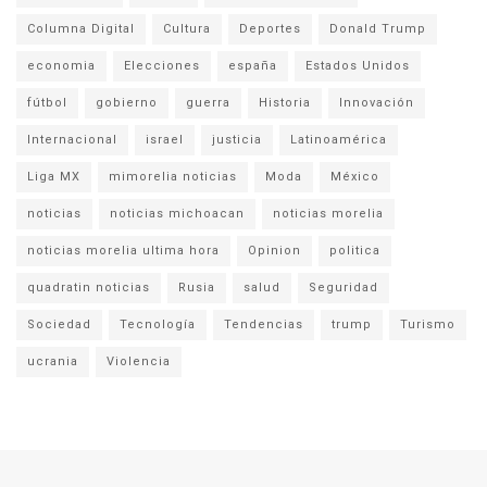
Columna Digital
Cultura
Deportes
Donald Trump
economia
Elecciones
españa
Estados Unidos
fútbol
gobierno
guerra
Historia
Innovación
Internacional
israel
justicia
Latinoamérica
Liga MX
mimorelia noticias
Moda
México
noticias
noticias michoacan
noticias morelia
noticias morelia ultima hora
Opinion
politica
quadratin noticias
Rusia
salud
Seguridad
Sociedad
Tecnología
Tendencias
trump
Turismo
ucrania
Violencia