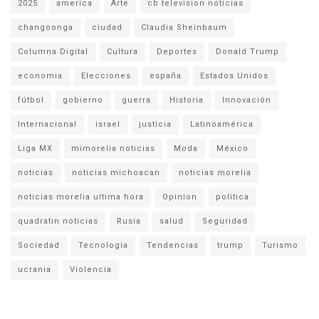
2025
america
Arte
cb television noticias
changoonga
ciudad
Claudia Sheinbaum
Columna Digital
Cultura
Deportes
Donald Trump
economia
Elecciones
españa
Estados Unidos
fútbol
gobierno
guerra
Historia
Innovación
Internacional
israel
justicia
Latinoamérica
Liga MX
mimorelia noticias
Moda
México
noticias
noticias michoacan
noticias morelia
noticias morelia ultima hora
Opinion
politica
quadratin noticias
Rusia
salud
Seguridad
Sociedad
Tecnología
Tendencias
trump
Turismo
ucrania
Violencia