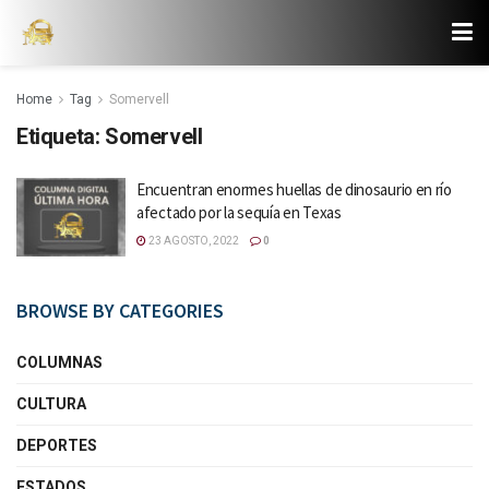
Home
Tag
Somervell
Etiqueta:
Somervell
Encuentran enormes huellas de dinosaurio en río
afectado por la sequía en Texas
23 AGOSTO, 2022
0
BROWSE BY CATEGORIES
COLUMNAS
CULTURA
DEPORTES
ESTADOS