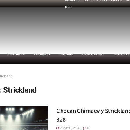
RSS
DEPORTES
COLUMNAS
CULTURA
GASTRONOMÍA
LIFESTYLE
rickland
:
Strickland
Chocan Chimaev y Stricklan
328
7 MAYO, 2026
0