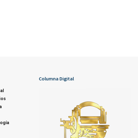
Columna Digital
al
ios
a
ogía