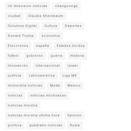
cb television noticias
changoonga
ciudad
Claudia Sheinbaum
Columna Digital
Cultura
Deportes
Donald Trump
economia
Elecciones
españa
Estados Unidos
fútbol
gobierno
guerra
Historia
Innovación
Internacional
israel
justicia
Latinoamérica
Liga MX
mimorelia noticias
Moda
México
noticias
noticias michoacan
noticias morelia
noticias morelia ultima hora
Opinion
politica
quadratin noticias
Rusia