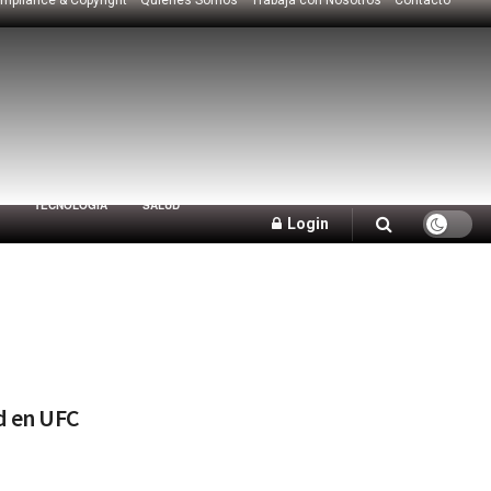
TECNOLOGÍA
SALUD
Login
d en UFC