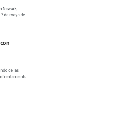
en Newark,
l 7 de mayo de
 con
undo de las
 enfrentamiento