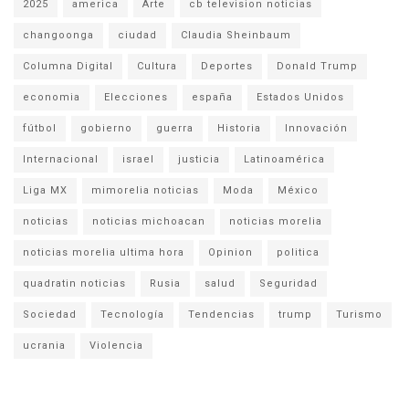
2025
america
Arte
cb television noticias
changoonga
ciudad
Claudia Sheinbaum
Columna Digital
Cultura
Deportes
Donald Trump
economia
Elecciones
españa
Estados Unidos
fútbol
gobierno
guerra
Historia
Innovación
Internacional
israel
justicia
Latinoamérica
Liga MX
mimorelia noticias
Moda
México
noticias
noticias michoacan
noticias morelia
noticias morelia ultima hora
Opinion
politica
quadratin noticias
Rusia
salud
Seguridad
Sociedad
Tecnología
Tendencias
trump
Turismo
ucrania
Violencia