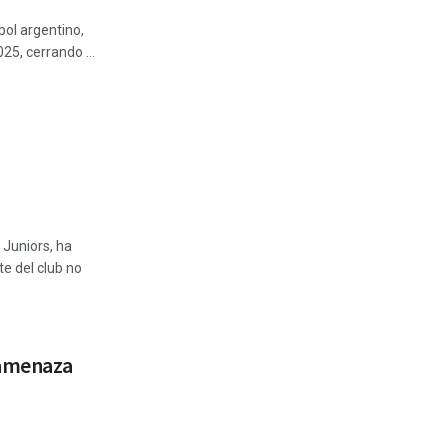
bol argentino,
025, cerrando ...
 Juniors, ha
e del club no
 amenaza