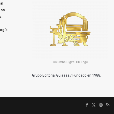
al
ios
a
ogía
Columna Digital HD Logo
Grupo Editorial Guíaaaa / Fundado en 1988.