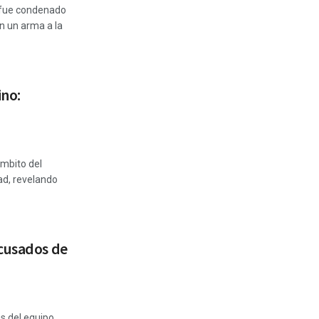
 fue condenado
n un arma a la
ino:
ámbito del
ad, revelando
acusados de
s del equipo