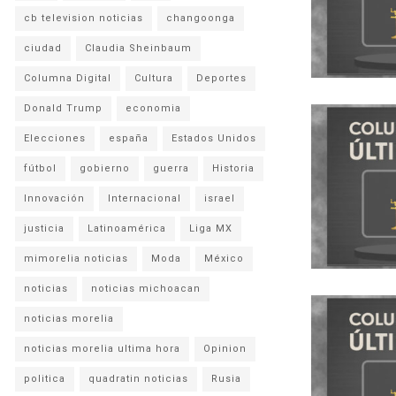
cb television noticias
changoonga
ciudad
Claudia Sheinbaum
Columna Digital
Cultura
Deportes
Donald Trump
economia
Elecciones
españa
Estados Unidos
fútbol
gobierno
guerra
Historia
Innovación
Internacional
israel
justicia
Latinoamérica
Liga MX
mimorelia noticias
Moda
México
noticias
noticias michoacan
noticias morelia
noticias morelia ultima hora
Opinion
politica
quadratin noticias
Rusia