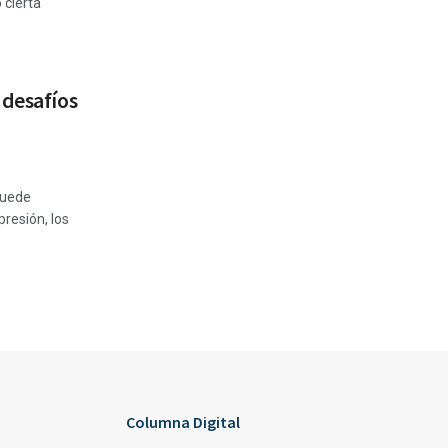
 cierta
 desafíos
 puede
presión, los
Columna Digital