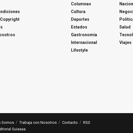
Columnas
Nacion
ondiciones
Cultura
Negoc
Copyright
Deportes
Polític
os
Estados
Salud
osotros
Gastronomía
Tecnol
Internacional
Viajes
Lifestyle
s Somos
Trabaja con Nosotros
Contacto
RSS
ditorial Guiaaaa
.