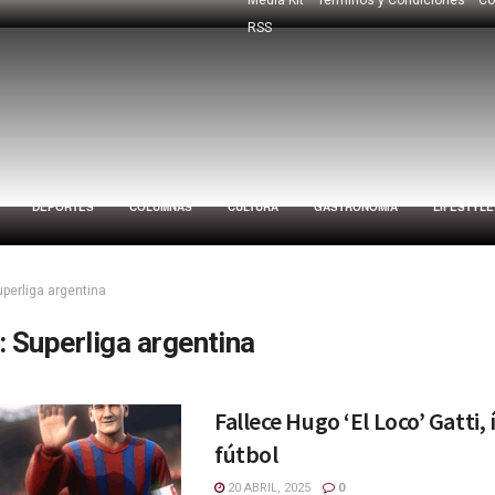
RSS
DEPORTES
COLUMNAS
CULTURA
GASTRONOMÍA
LIFESTYLE
uperliga argentina
:
Superliga argentina
Fallece Hugo ‘El Loco’ Gatti, 
fútbol
20 ABRIL, 2025
0