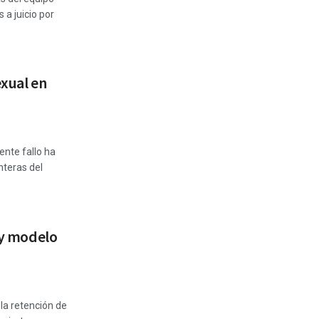
 a juicio por
exual en
ente fallo ha
nteras del
o y modelo
 la retención de