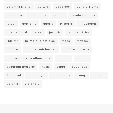
Columna Digital
Cultura
Deportes
Donald Trump
economia
Elecciones
españa
Estados Unidos
fútbol
gobierno
guerra
Historia
Innovación
Internacional
israel
justicia
Latinoamérica
Liga MX
mimorelia noticias
Moda
México
noticias
noticias michoacan
noticias morelia
noticias morelia ultima hora
Opinion
politica
quadratin noticias
Rusia
salud
Seguridad
Sociedad
Tecnología
Tendencias
trump
Turismo
ucrania
Violencia