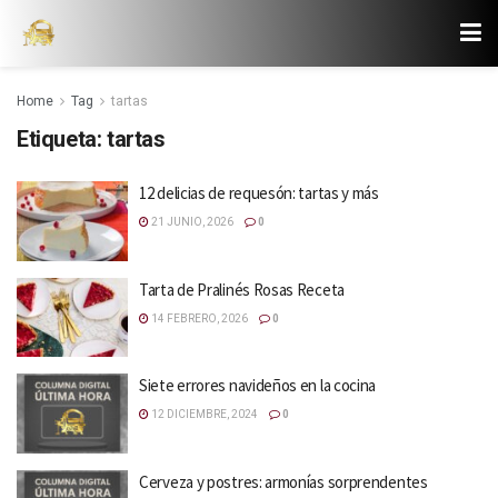
Home
Tag
tartas
Etiqueta:
tartas
12 delicias de requesón: tartas y más
21 JUNIO, 2026
0
Tarta de Pralinés Rosas Receta
14 FEBRERO, 2026
0
Siete errores navideños en la cocina
12 DICIEMBRE, 2024
0
Cerveza y postres: armonías sorprendentes