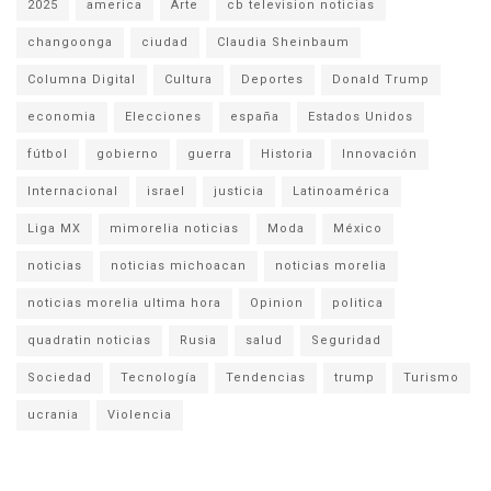
2025
america
Arte
cb television noticias
changoonga
ciudad
Claudia Sheinbaum
Columna Digital
Cultura
Deportes
Donald Trump
economia
Elecciones
españa
Estados Unidos
fútbol
gobierno
guerra
Historia
Innovación
Internacional
israel
justicia
Latinoamérica
Liga MX
mimorelia noticias
Moda
México
noticias
noticias michoacan
noticias morelia
noticias morelia ultima hora
Opinion
politica
quadratin noticias
Rusia
salud
Seguridad
Sociedad
Tecnología
Tendencias
trump
Turismo
ucrania
Violencia