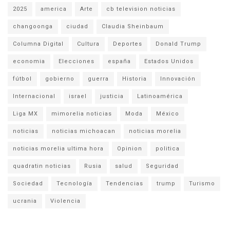
2025
america
Arte
cb television noticias
changoonga
ciudad
Claudia Sheinbaum
Columna Digital
Cultura
Deportes
Donald Trump
economia
Elecciones
españa
Estados Unidos
fútbol
gobierno
guerra
Historia
Innovación
Internacional
israel
justicia
Latinoamérica
Liga MX
mimorelia noticias
Moda
México
noticias
noticias michoacan
noticias morelia
noticias morelia ultima hora
Opinion
politica
quadratin noticias
Rusia
salud
Seguridad
Sociedad
Tecnología
Tendencias
trump
Turismo
ucrania
Violencia