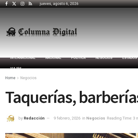
jueves, agosto 6, 2026
INTERNACIONAL
NACIONAL
POLÍTICA
NEGOCIOS
ESTADOS
VIAJES
Home
Negocios
Taquerías, barberí
by
Redacción
9 febrero, 2026
in
Negocios
Reading Time: 3 