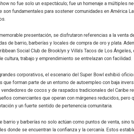
show no fue solo un espectáculo; fue un homenaje a múltiples n
ue son fundamentales para sostener comunidades en América Lat
os.
memorable presentación, se disfrutaron referencias a la venta d
ndas de barrio, barberías y locales de compra de oro y plata. Ade
ribbean Social Club de Brooklyn y Villa’s Tacos de Los Ángeles,
de cultura, trabajo y emprendimiento se entrelazan con facilidad.
grandes corporativos, el escenario del Super Bowl exhibió oficio
 que forman parte de un entorno de autoempleo con baja invers
s vendedores de cocos y de raspados tradicionales del Caribe r
ueños comerciantes que operan con márgenes reducidos, pero 
otación y un fuerte sentido de pertenencia comunitaria.
e barrio y barberías no solo actúan como puntos de venta, sino
les donde se encuentran la confianza y la cercanía. Estos estab