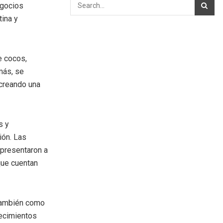
egocios
ina y
e cocos,
más, se
 creando una
s y
ión. Las
epresentaron a
que cuentan
 también como
lecimientos