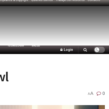
TECNOLOGÍA
SALUD
Login
wl
A
0
A