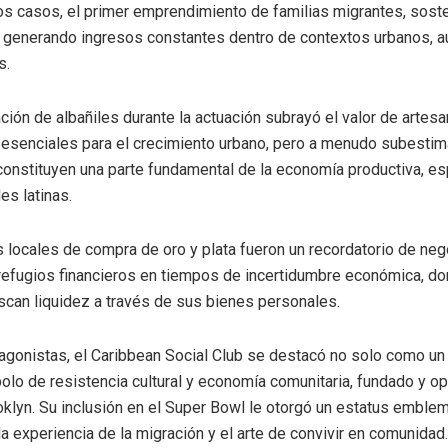
s casos, el primer emprendimiento de familias migrantes, sost
 generando ingresos constantes dentro de contextos urbanos, 
s.
ción de albañiles durante la actuación subrayó el valor de artesa
, esenciales para el crecimiento urbano, pero a menudo subesti
constituyen una parte fundamental de la economía productiva, e
s latinas.
 locales de compra de oro y plata fueron un recordatorio de ne
efugios financieros en tiempos de incertidumbre económica, do
scan liquidez a través de sus bienes personales.
tagonistas, el Caribbean Social Club se destacó no solo como un 
lo de resistencia cultural y economía comunitaria, fundado y o
oklyn. Su inclusión en el Super Bowl le otorgó un estatus emblem
la experiencia de la migración y el arte de convivir en comunidad.