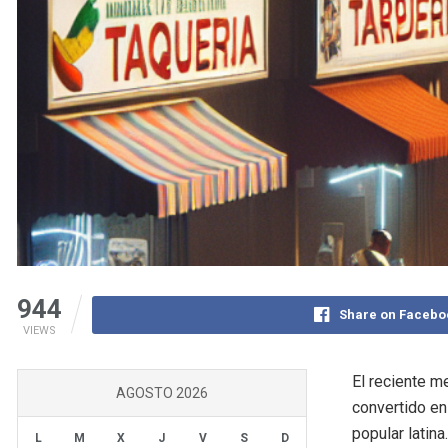
944
Share on Facebo
VIEWS
El reciente m
AGOSTO 2026
convertido en
popular latina
L
M
X
J
V
S
D