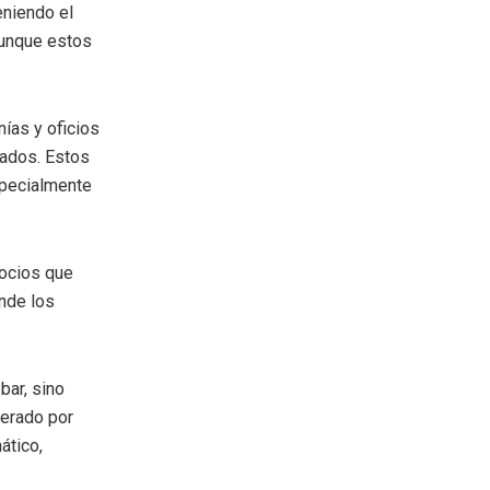
eniendo el
aunque estos
nías y oficios
mados. Estos
specialmente
gocios que
nde los
bar, sino
perado por
ático,