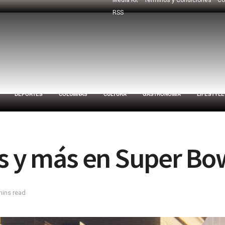
RSS
DEPORTES
COLUMNAS
CULTURA
GASTRONOMÍA
LIFESTYLE
as y más en Super Bo
mins read