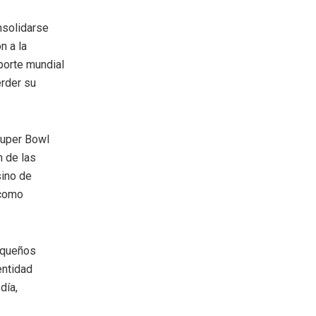
nsolidarse
n a la
porte mundial
rder su
Super Bowl
n de las
sino de
 como
pequeños
entidad
día,