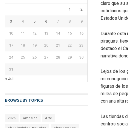
claro que su 
1
2
cotidianos q
Estados Unid
3
4
5
6
7
8
9
Durante esta 
10
11
12
13
14
15
16
piraguas, tie
17
18
19
20
21
22
23
destacó el Ca
narrativa don
24
25
26
27
28
29
30
31
Lejos de los 
micronegocios
« Jul
figuras de lo
miles de peq
BROWSE BY TOPICS
con una alta r
Las tiendas d
2025
america
Arte
centros socia
cb television noticias
changoonga