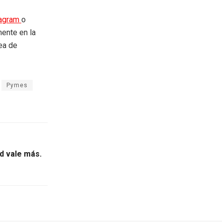
tagram
o
mente en la
rea de
Pymes
ad vale más.