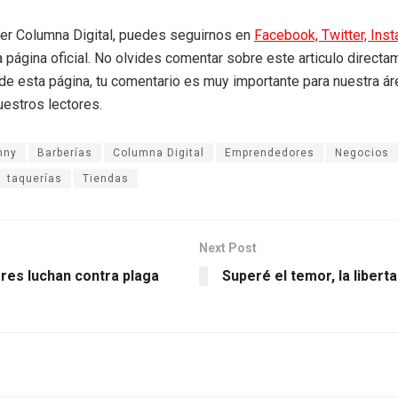
eer Columna Digital, puedes seguirnos en
Facebook,
Twitter,
Ins
a página oficial. No olvides comentar sobre este articulo directa
r de esta página, tu comentario es muy importante para nuestra á
uestros lectores.
nny
Barberías
Columna Digital
Emprendedores
Negocios
taquerías
Tiendas
Next Post
res luchan contra plaga
Superé el temor, la libert