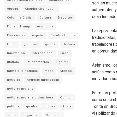
son, en mucho
ciudad
Claudia Sheinbaum
autoempleo y
sean limitado
Columna Digital
Cultura
Deportes
Donald Trump
economia
La representa
Elecciones
españa
Estados Unidos
tradicionales
trabajadores 
fútbol
gobierno
guerra
Historia
en comunidade
Innovación
Internacional
israel
justicia
Latinoamérica
Liga MX
Asimismo, los
mimorelia noticias
Moda
México
actúan como r
individuos bu
noticias
noticias michoacan
noticias morelia
Entre los pro
noticias morelia ultima hora
Opinion
como un símbo
Toñita en Bro
politica
quadratin noticias
Rusia
visibilizando 
salud
Seguridad
Sociedad