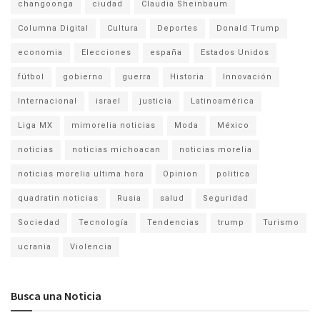
changoonga
ciudad
Claudia Sheinbaum
Columna Digital
Cultura
Deportes
Donald Trump
economia
Elecciones
españa
Estados Unidos
fútbol
gobierno
guerra
Historia
Innovación
Internacional
israel
justicia
Latinoamérica
Liga MX
mimorelia noticias
Moda
México
noticias
noticias michoacan
noticias morelia
noticias morelia ultima hora
Opinion
politica
quadratin noticias
Rusia
salud
Seguridad
Sociedad
Tecnología
Tendencias
trump
Turismo
ucrania
Violencia
Busca una Noticia